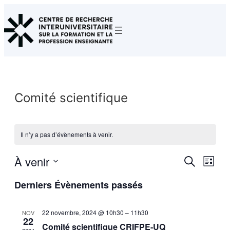
Comité scientifique
Il n’y a pas d’évènements à venir.
À venir
Reche
Nav
Recherche
Liste
Sélectionnez
de
et
Derniers Évènements passés
une
vue
naviga
date.
Évè
22 novembre, 2024 @ 10h30
–
11h30
NOV
de
22
Comité scientifique CRIFPE-UQ